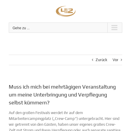
Zum
Inhalt
springen
Gehe zu ...
Zurück
Vor
Muss ich mich bei mehrtägigen Veranstaltung
um meine Unterbringung und Verpflegung
selbst kümmern?
Auf den großen Festivals werdet ihr auf dem
Mitarbeitercampingplatz („Crew-Camp“) untergebracht. Hier sind
wir getrennt von den Gästen, haben unser eigenes großes Crew-
Zelt mit Strom und Basis-Verpflegung oder auch separate sanitäre